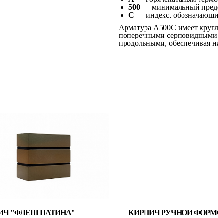
500
— минимальный предел
С
— индекс, обозначающи
Арматура А500С имеет кругл
поперечными серповидными в
продольными, обеспечивая н
ИЧ "ФЛЕШ ПАТИНА"
КИРПИЧ РУЧНОЙ ФОРМ