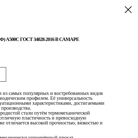
) А500С ГОСТ 34028-2016 В САМАРЕ
 из самых популярных и востребованных видов
риодическим профилем. Её универсальность
луатационными характеристиками, достигаемыми
 производства.
еродистой стали путём термомеханической
т отличную пластичность и превосходную
же отличается высокой прочностью, вязкостью и
механически упрочнённый прокат.