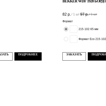
BEKKER WDF 1920 БОРД
82
р.
97
р.
/
1 шт
/
1 шт
Формат
215·102·65 мм
Формат Есо 215·102
АЗАТЬ
ПОДРОБНЕЕ
ЗАКАЗАТЬ
ПОДРОБ