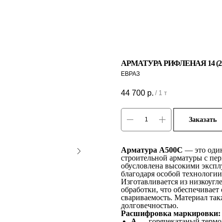
АРМАТУРА РИФЛЕНАЯ 14 (2Ф
ЕВРАЗ
44 700
р.
/
1 т
Заказать
Арматура А500С
— это один
строительной арматуры с пе
обусловлена высокими эксп
благодаря особой технологии
Изготавливается из низкоугл
обработки, что обеспечивае
свариваемость. Материал так
долговечностью.
Расшифровка маркировки:
А
— горячекатаный термо