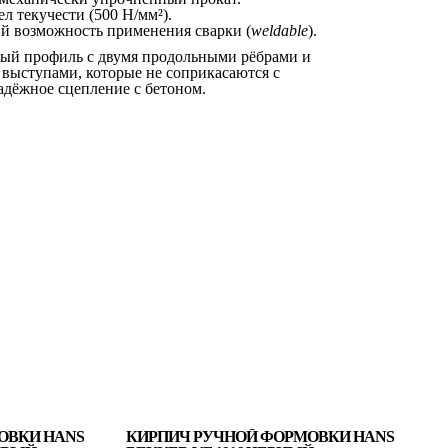
 текучести (500 Н/мм²).
й возможность применения сварки (
weldable
).
ый профиль с двумя продольными рёбрами и
ыступами, которые не соприкасаются с
адёжное сцепление с бетоном.
ОВКИ HANS
КИРПИЧ РУЧНОЙ ФОРМОВКИ HANS