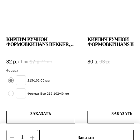
КИРПИЧ РУЧНОЙ
КИРПИЧ РУЧНОЙ
ФОРМОВКИ HANS BEKKER
ФОРМОВКИ HANS BE
WDF 1900 КРАСНО–ЖЕЛТЫЙ
VF 1960
С ФИОЛЕТОВЫМ
ПОДПАЛОМ
82
р.
97
р.
80
р.
93
р.
/
1 шт
/
1 шт
Формат
215·102·65 мм
Формат Есо 215·102·40 мм
ЗАКАЗАТЬ
ЗАКАЗАТЬ
ПОДРОБНЕЕ
ПОДРОБНЕЕ
Заказать