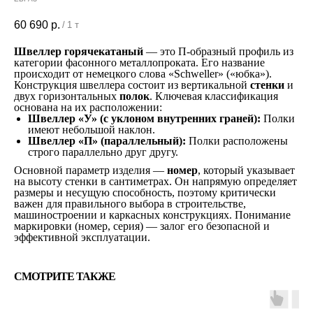
60 690
р.
/
1 т
Швеллер горячекатаный
— это П-образный профиль из
категории фасонного металлопроката. Его название
происходит от немецкого слова «Schweller» («юбка»).
Конструкция швеллера состоит из вертикальной
стенки
и
двух горизонтальных
полок
. Ключевая классификация
основана на их расположении:
Швеллер «У» (с уклоном внутренних граней):
Полки
имеют небольшой наклон.
Швеллер «П» (параллельный):
Полки расположены
строго параллельно друг другу.
Основной параметр изделия —
номер
, который указывает
на высоту стенки в сантиметрах. Он напрямую определяет
размеры и несущую способность, поэтому критически
важен для правильного выбора в строительстве,
машиностроении и каркасных конструкциях. Понимание
маркировки (номер, серия) — залог его безопасной и
эффективной эксплуатации.
СМОТРИТЕ ТАКЖЕ