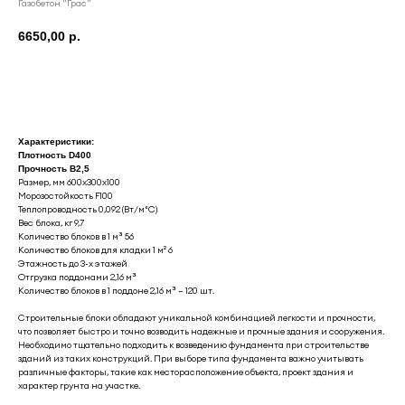
Газобетон "Грас"
6650,00
р.
КУПИТЬ
Характеристики:
Плотность D400
Прочность B2,5
Размер, мм 600x300x100
Морозостойкость F100
Теплопроводность 0,092 (Вт/м°С)
Вес блока, кг 9,7
Количество блоков в 1 м³ 56
Количество блоков для кладки 1 м² 6
Этажность до 3-х этажей
Отгрузка поддонами 2,16 м³
Количество блоков в 1 поддоне 2,16 м³ — 120 шт.
Строительные блоки обладают уникальной комбинацией легкости и прочности,
что позволяет быстро и точно возводить надежные и прочные здания и сооружения.
Необходимо тщательно подходить к возведению фундамента при строительстве
зданий из таких конструкций. При выборе типа фундамента важно учитывать
различные факторы, такие как месторасположение объекта, проект здания и
характер грунта на участке.