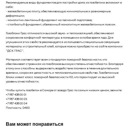
Рекомендуемые виды фундаментов для постройки дома из газобетона включают в
себя:
- железобетонную плиту, обеспечивающую минимальные и равномерные
деформации;
- монолитно-ленточный фундамент на песчаной подготовке;
- столбчатый фундамент, обвязанный монолитным железобетонным поясом.
Газоблоки Грас отличаются высокой звуко- и теплоизоляцией, обеспечивают
сохранение комфортной температуры в помещении в любое время года. Для
улучшения этих свойств рекомендуется использовать специальные связующие
материалы и строительный клей, которые можно приобрести на сайте компании
"ДСК ГРАС".
Материал соответствует всем стандартам пожарной безопасности, что
обеспечивает строениям из газоблоков высокую степень огнестойкости. Благодаря
этому они способны выдерживать воздействие пламени в течение длительного
времени, сохраняя целостность и теплоизоляционные свойства. Газобетонные
блоки имеют класс пожарной безопасности К0, что гарантирует их высокий
уровень огнестойкости.
Чтобы купить газобетон в Самаре от завода Грас по самым низким ценам, звоните:
+7 987 438 00 01
+7 987 438 00 03
+7 987 438 00 04
Плотность: D400
Вам может понравиться