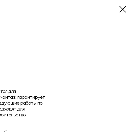
тся для
 монтаж гарантирует
следующие работы по
одходят для
роительство