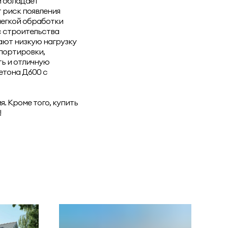
и обладает
 риск появления
легкой обработки
с строительства
ают низкую нагрузку
спортировки,
ть и отличную
етона Д600 с
. Кроме того, купить
!