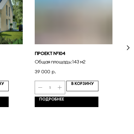
ПРОЕКТ №104
ПРО
Общая площадь: 143 м2
Общ
39 000
р.
49 
НУ
В КОРЗИНУ
ПОДРОБНЕЕ
П