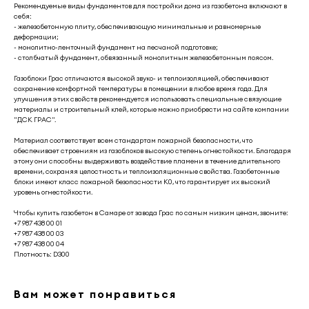
Рекомендуемые виды фундаментов для постройки дома из газобетона включают в
себя:
- железобетонную плиту, обеспечивающую минимальные и равномерные
деформации;
- монолитно-ленточный фундамент на песчаной подготовке;
- столбчатый фундамент, обвязанный монолитным железобетонным поясом.
Газоблоки Грас отличаются высокой звуко- и теплоизоляцией, обеспечивают
сохранение комфортной температуры в помещении в любое время года. Для
улучшения этих свойств рекомендуется использовать специальные связующие
материалы и строительный клей, которые можно приобрести на сайте компании
"ДСК ГРАС".
Материал соответствует всем стандартам пожарной безопасности, что
обеспечивает строениям из газоблоков высокую степень огнестойкости. Благодаря
этому они способны выдерживать воздействие пламени в течение длительного
времени, сохраняя целостность и теплоизоляционные свойства. Газобетонные
блоки имеют класс пожарной безопасности К0, что гарантирует их высокий
уровень огнестойкости.
Чтобы купить газобетон в Самаре от завода Грас по самым низким ценам, звоните:
+7 987 438 00 01
+7 987 438 00 03
+7 987 438 00 04
Плотность: D300
Вам может понравиться