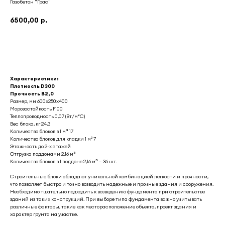
Газобетон "Грас"
6500,00
р.
КУПИТЬ
Характеристики:
Плотность D300
Прочность B2,0
Размер, мм 600x250x400
Морозостойкость F100
Теплопроводность 0,07 (Вт/м°С)
Вес блока, кг 24,3
Количество блоков в 1 м³ 17
Количество блоков для кладки 1 м² 7
Этажность до 2-х этажей
Отгрузка поддонами 2,16 м³
Количество блоков в 1 поддоне 2,16 м³ — 36 шт.
Строительные блоки обладают уникальной комбинацией легкости и прочности,
что позволяет быстро и точно возводить надежные и прочные здания и сооружения.
Необходимо тщательно подходить к возведению фундамента при строительстве
зданий из таких конструкций. При выборе типа фундамента важно учитывать
различные факторы, такие как месторасположение объекта, проект здания и
характер грунта на участке.