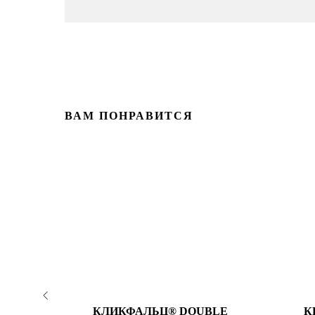
ВАМ ПОНРАВИТСЯ
А
КЛИКФАЛЬЦ® DОUBLЕ
К