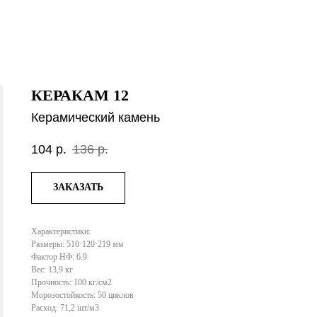
КЕРАКАМ 12
Керамический камень
104
р.
136
р.
ЗАКАЗАТЬ
Характеристики:
Размеры: 510·120·219 мм
Фактор НФ: 6.9
Вес: 13,9 кг
Прочность: 100 кг/см2
Морозостойкость: 50 циклов
Расход: 71,2 шт/м3