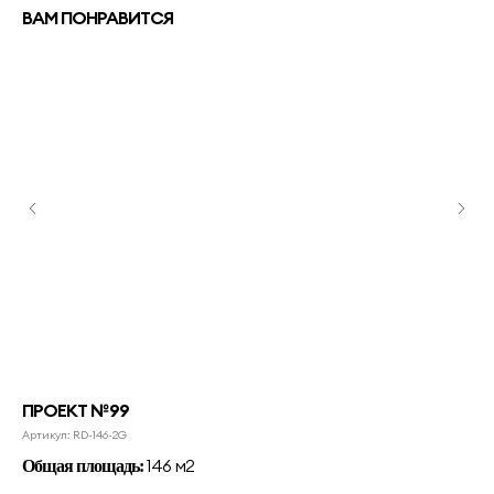
ВАМ ПОНРАВИТСЯ
ПРОЕКТ №99
ПР
Артикул:
RD-146-2G
Арт
146 м2
Общая площадь:
Об