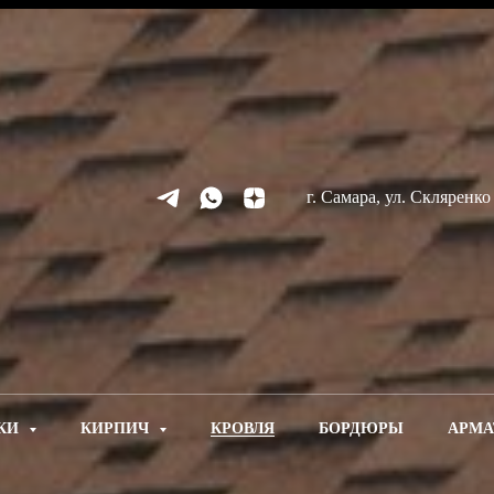
г. Самара, ул. Скляренко
КИ
КИРПИЧ
КРОВЛЯ
БОРДЮРЫ
АРМА