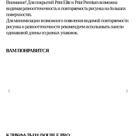
Внимание! Для покрытий Print Elite и Print Premium возможна
видимая разнооттеночность и повторяемость рисунка на больших
поверхностях.
Для минимизации возможного появления видимой повторяемости
рисунка и разнооттеночности рекомендуем использовать панели
одинаковой длины из разных упаковок.
ВАМ ПОНРАВИТСЯ
КЛИКФАЛЬЦ® DОUBLЕ PRO
МЕ